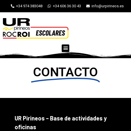
+34 974 383048
+34 606 36 30 43
info@urpirineos.es
CONTACTO
UR Pirineos – Base de actividades y
oficinas