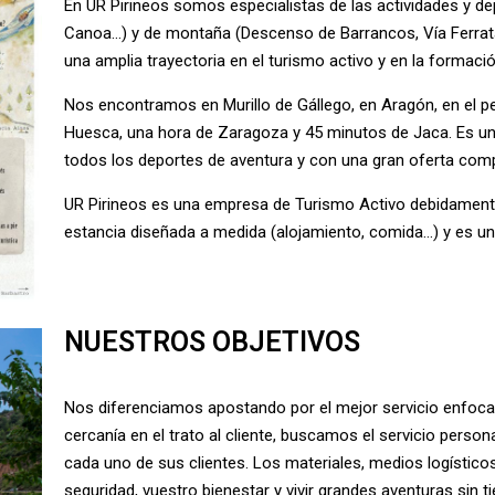
En UR Pirineos somos especialistas de las actividades y de
Canoa…) y de montaña (Descenso de Barrancos, Vía Ferra
una amplia trayectoria en el turismo activo y en la formac
Nos encontramos en Murillo de Gállego, en Aragón, en el p
Huesca, una hora de Zaragoza y 45 minutos de Jaca. Es un en
todos los deportes de aventura y con una gran oferta comple
UR Pirineos es una empresa de Turismo Activo debidamente
estancia diseñada a medida (alojamiento, comida…) y es un
NUESTROS OBJETIVOS
Nos diferenciamos apostando por el mejor servicio enfocado
cercanía en el trato al cliente, buscamos el servicio person
cada uno de sus clientes. Los materiales, medios logístico
seguridad, vuestro bienestar y vivir grandes aventuras sin