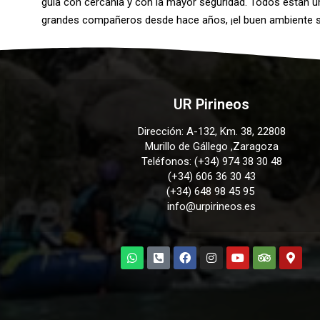
guía con cercanía y con la mayor seguridad. Todos están 
grandes compañeros desde hace años, ¡el buen ambiente s
UR Pirineos
Dirección: A-132, Km. 38, 22808
Murillo de Gállego ,Zaragoza
Teléfonos: (+34) 974 38 30 48
(+34) 606 36 30 43
(+34) 648 98 45 95
info@urpirineos.es