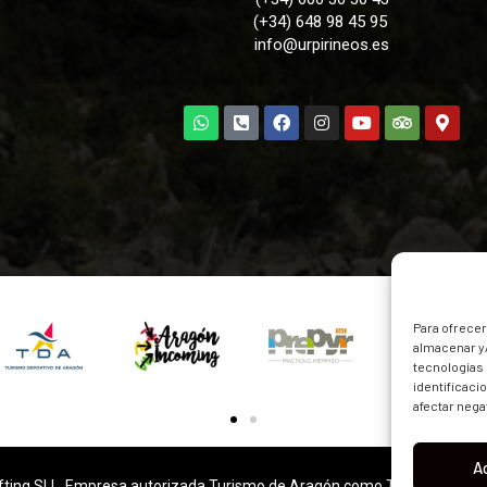
(+34) 648 98 45 95
info@urpirineos.es
Para ofrecer
almacenar y/
tecnologías
identificaci
afectar nega
A
fting SLL, Empresa autorizada Turismo de Aragón como Turismo Activ