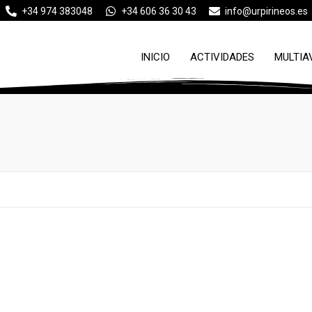
+34 974 383048
+34 606 36 30 43
info@urpirineos.es
INICIO
ACTIVIDADES
MULTIA